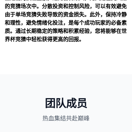
的竞猜场次中。分散投资和控制风险，可以有效避免
由于单场竞猜失败导致的资金损失。此外，保持冷静
和理性，避免情绪化投注，是每个成功玩家的必备素
质。通过长期稳定的策略和积累经验，您将能够在世
界杯竞猜中轻松获得更高的回报。
团队成员
热血集结共赴巅峰