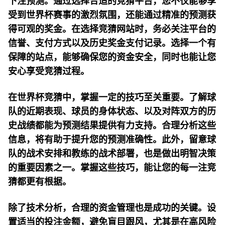
下注预测。通过选择合适的竞猜平台，您不仅能够享
受到世界杯赛事的激烈氛围，还能通过精准的预测获
得可观的奖金。在选择竞猜网站时，务必关注平台的
信誉、支付方式以及历史奖金支付记录。选择一个有
保障的站点，能够确保您的资金安全，同时也能让您
安心享受竞猜过程。
在世界杯竞猜中，掌握一定的技巧至关重要。了解球
队的近期表现、球员的身体状态、以及对阵双方的历
史战绩都能为预测结果提供有力支持。合理分析这些
信息，将有助于提升您的预测准确性。此外，留意球
队的战术安排和教练的战术部署，也是做出明智决策
的重要因素之一。掌握这些技巧，能让您的每一注竞
猜都更有根据。
除了技术分析，合理的资金管理也是成功的关键。设
置适当的投注金额，避免盲目跟风，尤其是在高风险