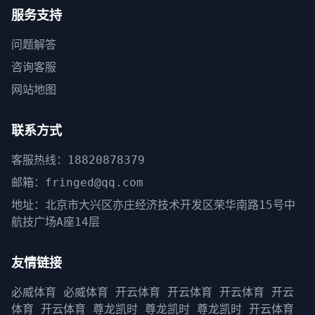
服务支持
问题解答
咨询客服
网站地图
联系方式
客服热线：18820878379
邮箱：fringed@qq.com
地址：北京市大兴区亦庄经济技术开发区荣华南路15号中
航技广场A座14层
友情链接
必威体育
必威体育
开云体育
开云体育
开云体育
开云
体育
开云体育
尊龙凯时
尊龙凯时
尊龙凯时
开云体育